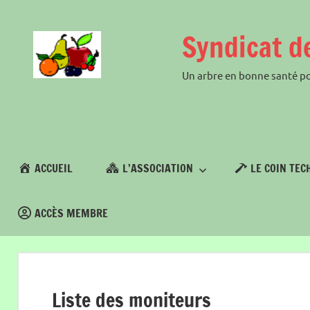
Skip
to
Syndicat d
content
Un arbre en bonne santé po
ACCUEIL
L’ASSOCIATION
LE COIN TEC
ACCÈS MEMBRE
Liste des moniteurs